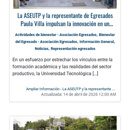
La ASEUTP y la representante de Egresados
Paula Villa impulsan la innovación en un
Tardeo con Empresarios de la región
,
Actividades de bienestar - Asociación Egresados
Bienestar
,
,
del Egresado - Asociación Egresados
Información General
,
Noticias
Representación egresados
En un esfuerzo por estrechar los vínculos entre la
formación académica y las realidades del sector
productivo, la Universidad Tecnológica […]
Ampliar Información - La ASEUTP y la representante de
Actualizada:
14 de abril de 2026 12:00 AM
Egresados Paula Villa impulsan la innovación en un Tardeo
con Empresarios de la región