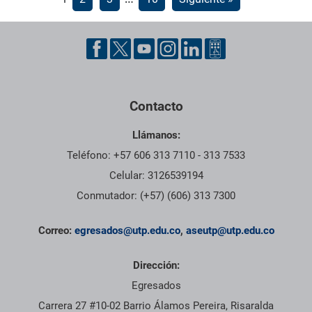
de
entradas
Pie de página con información de contacto, redes sociales y dat
Contacto
Llámanos:
Teléfono: +57 606 313 7110 - 313 7533
Celular: 3126539194
Conmutador: (+57) (606) 313 7300
Correo:
egresados@utp.edu.co
,
aseutp@utp.edu.co
Dirección:
Egresados
Carrera 27 #10-02 Barrio Álamos Pereira, Risaralda