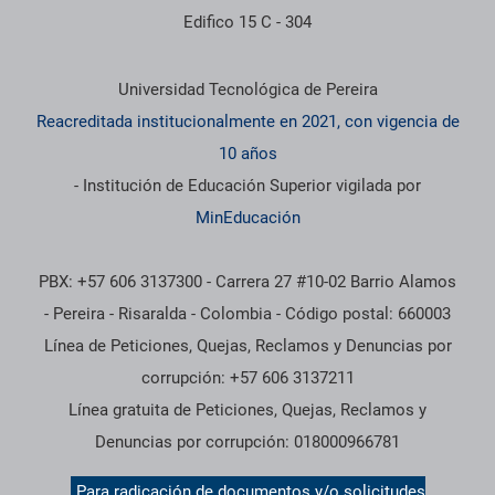
Edifico 15 C - 304
Información institucional
Universidad Tecnológica de Pereira
Reacreditada institucionalmente en 2021, con vigencia de
10 años
- Institución de Educación Superior vigilada por
MinEducación
PBX: +57 606 3137300 - Carrera 27 #10-02 Barrio Alamos
- Pereira - Risaralda - Colombia - Código postal: 660003
Línea de Peticiones, Quejas, Reclamos y Denuncias por
corrupción: +57 606 3137211
Línea gratuita de Peticiones, Quejas, Reclamos y
Denuncias por corrupción: 018000966781
Para radicación de documentos y/o solicitudes