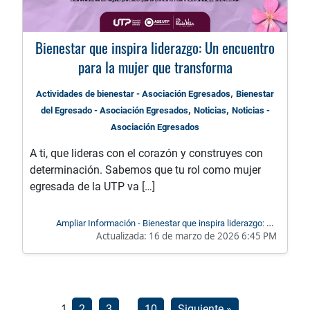
Bienestar que inspira liderazgo: Un encuentro
para la mujer que transforma
,
Actividades de bienestar - Asociación Egresados
Bienestar
,
,
del Egresado - Asociación Egresados
Noticias
Noticias -
Asociación Egresados
A ti, que lideras con el corazón y construyes con
determinación. Sabemos que tu rol como mujer
egresada de la UTP va […]
Ampliar Información - Bienestar que inspira liderazgo: Un
Actualizada:
16 de marzo de 2026 6:45 PM
encuentro para la mujer que transforma
Paginación
1
…
2
3
10
Siguiente »