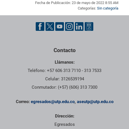
Fecha de Publicación: 23 de mayo de 2022 8:55 AM
Categorías:
Sin categoría
Pie de página con información de contacto, redes sociales y dat
Contacto
Llámanos:
Teléfono: +57 606 313 7110 - 313 7533
Celular: 3126539194
Conmutador: (+57) (606) 313 7300
Correo:
egresados@utp.edu.co
,
aseutp@utp.edu.co
Dirección:
Egresados