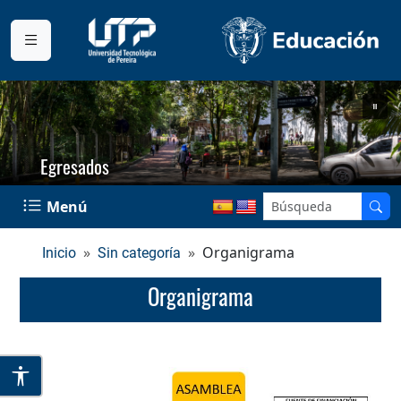
Egresados
Menú
Organigrama
Inicio
Sin categoría
Organigrama