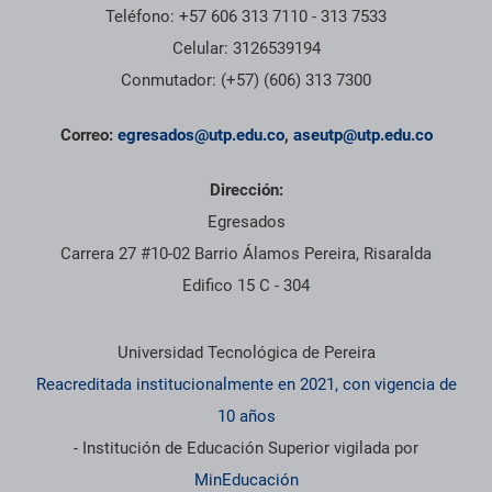
Teléfono: +57 606 313 7110 - 313 7533
Celular: 3126539194
Conmutador: (+57) (606) 313 7300
Correo:
egresados@utp.edu.co
,
aseutp@utp.edu.co
Dirección:
Egresados
Carrera 27 #10-02 Barrio Álamos Pereira, Risaralda
Edifico 15 C - 304
Información institucional
Universidad Tecnológica de Pereira
Reacreditada institucionalmente en 2021, con vigencia de
10 años
- Institución de Educación Superior vigilada por
MinEducación