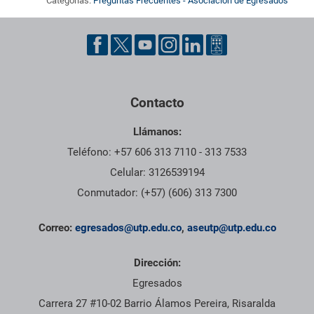
Categorías:
Preguntas Frecuentes - Asociación de Egresados
Pie de página con información de contacto, redes sociales y dat
Contacto
Llámanos:
Teléfono: +57 606 313 7110 - 313 7533
Celular: 3126539194
Conmutador: (+57) (606) 313 7300
Correo:
egresados@utp.edu.co
,
aseutp@utp.edu.co
Dirección:
Egresados
Carrera 27 #10-02 Barrio Álamos Pereira, Risaralda