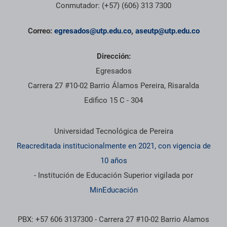
Conmutador: (+57) (606) 313 7300
Correo:
egresados@utp.edu.co
,
aseutp@utp.edu.co
Dirección:
Egresados
Carrera 27 #10-02 Barrio Álamos Pereira, Risaralda
Edifico 15 C - 304
Información institucional
Universidad Tecnológica de Pereira
Reacreditada institucionalmente en 2021, con vigencia de
10 años
- Institución de Educación Superior vigilada por
MinEducación
PBX: +57 606 3137300 - Carrera 27 #10-02 Barrio Alamos