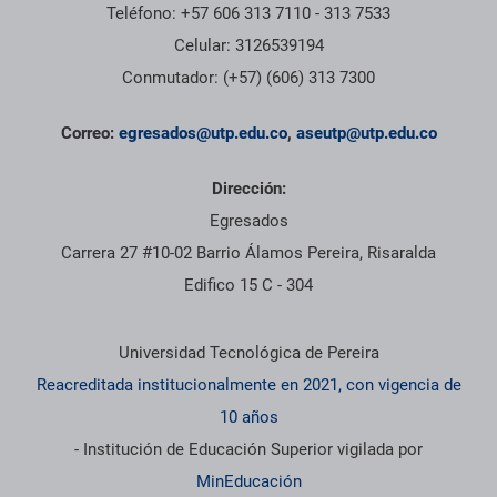
Teléfono: +57 606 313 7110 - 313 7533
Celular: 3126539194
Conmutador: (+57) (606) 313 7300
Correo:
egresados@utp.edu.co
,
aseutp@utp.edu.co
Dirección:
Egresados
Carrera 27 #10-02 Barrio Álamos Pereira, Risaralda
Edifico 15 C - 304
Información institucional
Universidad Tecnológica de Pereira
Reacreditada institucionalmente en 2021, con vigencia de
10 años
- Institución de Educación Superior vigilada por
MinEducación