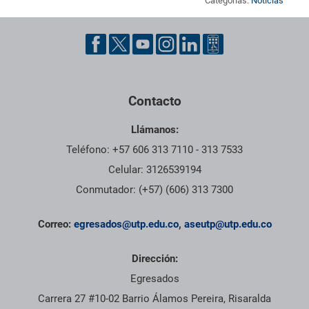
Categorías:
Noticias
Pie de página con información de contacto, redes sociales y dat
Contacto
Llámanos:
Teléfono: +57 606 313 7110 - 313 7533
Celular: 3126539194
Conmutador: (+57) (606) 313 7300
Correo:
egresados@utp.edu.co
,
aseutp@utp.edu.co
Dirección:
Egresados
Carrera 27 #10-02 Barrio Álamos Pereira, Risaralda