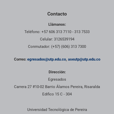
Contacto
Llámanos:
Teléfono: +57 606 313 7110 - 313 7533
Celular: 3126539194
Conmutador: (+57) (606) 313 7300
Correo:
egresados@utp.edu.co
,
aseutp@utp.edu.co
Dirección:
Egresados
Carrera 27 #10-02 Barrio Álamos Pereira, Risaralda
Edifico 15 C - 304
Información institucional
Universidad Tecnológica de Pereira