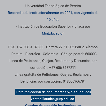
Información institucional
Universidad Tecnológica de Pereira
Reacreditada institucionalmente en 2021, con vigencia de
10 años
- Institución de Educación Superior vigilada por
MinEducación
PBX: +57 606 3137300 - Carrera 27 #10-02 Barrio Alamos
- Pereira - Risaralda - Colombia - Código postal: 660003
Línea de Peticiones, Quejas, Reclamos y Denuncias por
corrupción: +57 606 3137211
Línea gratuita de Peticiones, Quejas, Reclamos y
Denuncias por corrupción: 018000966781
Para radicación de documentos y/o solicitudes
ventanillaunica@utp.edu.co
Canales de atención Institucionales