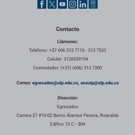
Pie de página con información de contacto, redes sociales y dat
Contacto
Llámanos:
Teléfono: +57 606 313 7110 - 313 7533
Celular: 3126539194
Conmutador: (+57) (606) 313 7300
Correo:
egresados@utp.edu.co
,
aseutp@utp.edu.co
Dirección:
Egresados
Carrera 27 #10-02 Barrio Álamos Pereira, Risaralda
Edifico 15 C - 304