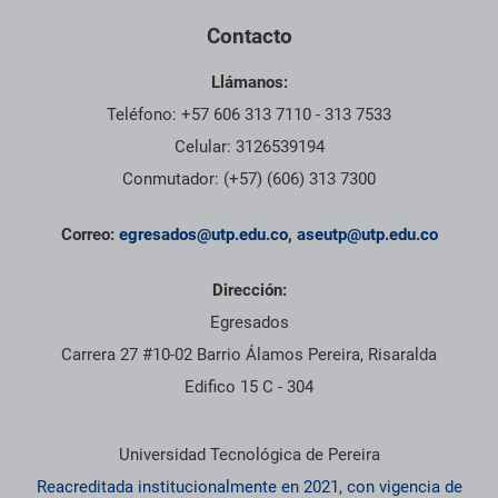
Contacto
Llámanos:
Teléfono: +57 606 313 7110 - 313 7533
Celular: 3126539194
Conmutador: (+57) (606) 313 7300
Correo:
egresados@utp.edu.co
,
aseutp@utp.edu.co
Dirección:
Egresados
Carrera 27 #10-02 Barrio Álamos Pereira, Risaralda
Edifico 15 C - 304
Información institucional
Universidad Tecnológica de Pereira
Reacreditada institucionalmente en 2021, con vigencia de