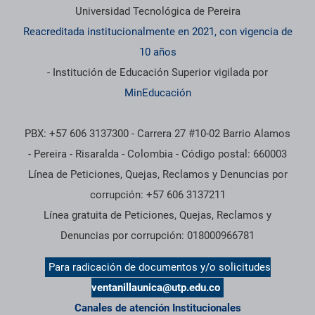
Información institucional
Universidad Tecnológica de Pereira
Reacreditada institucionalmente en 2021, con vigencia de
10 años
- Institución de Educación Superior vigilada por
MinEducación
PBX: +57 606 3137300 - Carrera 27 #10-02 Barrio Alamos
- Pereira - Risaralda - Colombia - Código postal: 660003
Línea de Peticiones, Quejas, Reclamos y Denuncias por
corrupción: +57 606 3137211
Línea gratuita de Peticiones, Quejas, Reclamos y
Denuncias por corrupción: 018000966781
Para radicación de documentos y/o solicitudes
ventanillaunica@utp.edu.co
Canales de atención Institucionales