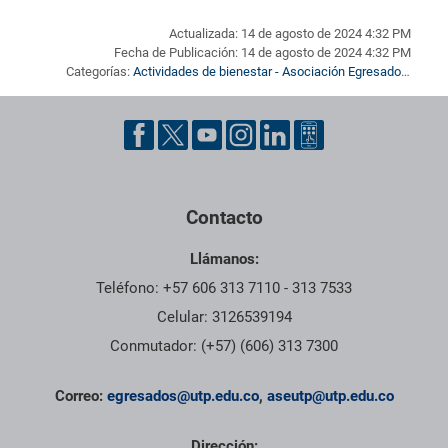
Actualizada: 14 de agosto de 2024 4:32 PM
Fecha de Publicación: 14 de agosto de 2024 4:32 PM
Categorías:
Actividades de bienestar - Asociación Egresados
,
Bolsa de empleo
,
Eventos - Asociación Egresados
,
Noticias
,
Noticias - Asociación Egresados
Pie de página con información de contacto, redes sociales y dat
Contacto
Llámanos:
Teléfono: +57 606 313 7110 - 313 7533
Celular: 3126539194
Conmutador: (+57) (606) 313 7300
Correo:
egresados@utp.edu.co
,
aseutp@utp.edu.co
Dirección: