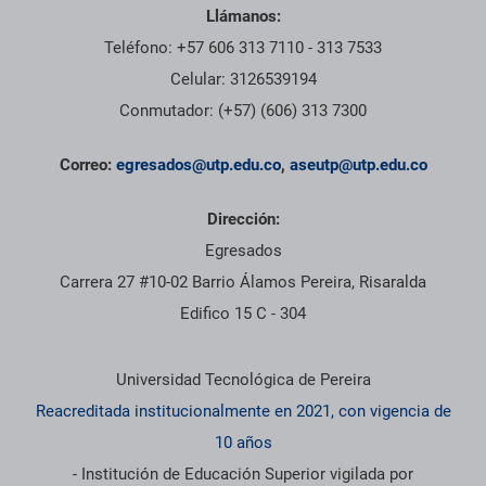
Llámanos:
Teléfono: +57 606 313 7110 - 313 7533
Celular: 3126539194
Conmutador: (+57) (606) 313 7300
Correo:
egresados@utp.edu.co
,
aseutp@utp.edu.co
Dirección:
Egresados
Carrera 27 #10-02 Barrio Álamos Pereira, Risaralda
Edifico 15 C - 304
Información institucional
Universidad Tecnológica de Pereira
Reacreditada institucionalmente en 2021, con vigencia de
10 años
- Institución de Educación Superior vigilada por