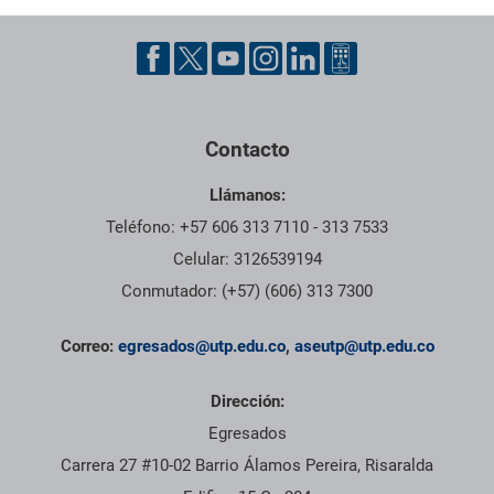
Pie de página con información de contacto, redes sociales y dat
Contacto
Llámanos:
Teléfono: +57 606 313 7110 - 313 7533
Celular: 3126539194
Conmutador: (+57) (606) 313 7300
Correo:
egresados@utp.edu.co
,
aseutp@utp.edu.co
Dirección:
Egresados
Carrera 27 #10-02 Barrio Álamos Pereira, Risaralda